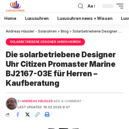
Aa
Home
Luxusuhren
Luxusuhren news + Wissen
Lux
Andreas Häusler - Solaruhren
>
Blog
>
Solarbetriebene Designer Uhren Herren
SOLARBETRIEBENE DESIGNER UHREN HERREN
Die solarbetriebene Designer
Uhr Citizen Promaster Marine
BJ2167-03E für Herren –
Kaufberatung
BY
ANDREAS HÄUSLER
ADD A COMMENT
LAST UPDATED: 19.02.2026 9:47