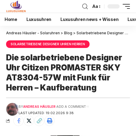
Aa
Home
Luxusuhren
Luxusuhren news + Wissen
Lux
Andreas Häusler - Solaruhren
>
Blog
>
Solarbetriebene Designer Uhren Herren
SOLARBETRIEBENE DESIGNER UHREN HERREN
Die solarbetriebene Designer
Uhr Citizen PROMASTER SKY
AT8304-57W mit Funk für
Herren – Kaufberatung
BY
ANDREAS HÄUSLER
ADD A COMMENT
LAST UPDATED: 19.02.2026 9:38