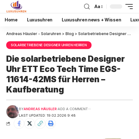
Aa
Home
Luxusuhren
Luxusuhren news + Wissen
Lux
Andreas Häusler - Solaruhren
>
Blog
>
Solarbetriebene Designer Uhren Herren
SOLARBETRIEBENE DESIGNER UHREN HERREN
Die solarbetriebene Designer
Uhr ETT Eco Tech Time EGS-
11614-42MS für Herren –
Kaufberatung
BY
ANDREAS HÄUSLER
ADD A COMMENT
LAST UPDATED: 19.02.2026 9:48