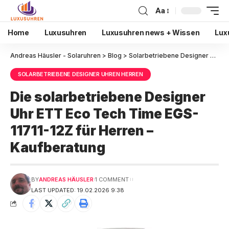
Aa
Home
Luxusuhren
Luxusuhren news + Wissen
Lux
Andreas Häusler - Solaruhren
>
Blog
>
Solarbetriebene Designer Uhren Herren
SOLARBETRIEBENE DESIGNER UHREN HERREN
Die solarbetriebene Designer
Uhr ETT Eco Tech Time EGS-
11711-12Z für Herren –
Kaufberatung
BY
ANDREAS HÄUSLER
1 COMMENT
LAST UPDATED: 19.02.2026 9:38