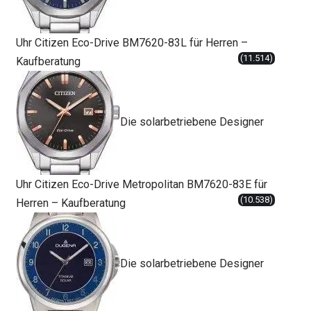
Uhr Citizen Eco-Drive BM7620-83L für Herren –
(11.514)
Kaufberatung
Die solarbetriebene Designer
Uhr Citizen Eco-Drive Metropolitan BM7620-83E für
(10.538)
Herren – Kaufberatung
Die solarbetriebene Designer