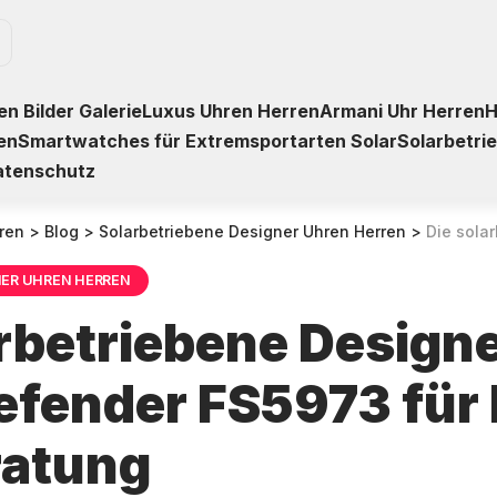
n Bilder Galerie
Luxus Uhren Herren
Armani Uhr Herren
H
en
Smartwatches für Extremsportarten Solar
Solarbetri
atenschutz
ren
>
Blog
>
Solarbetriebene Designer Uhren Herren
>
Die solarbetriebene De
NER UHREN HERREN
arbetriebene Design
Defender FS5973 für 
ratung