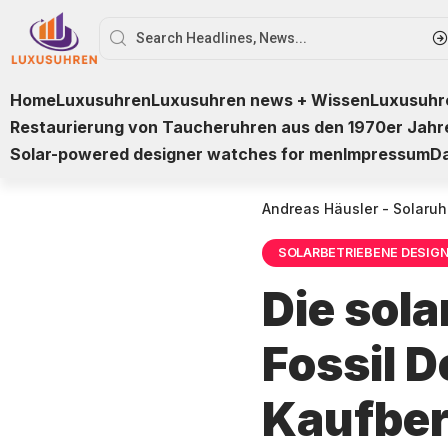
Home
Luxusuhren
Luxusuhren news + Wissen
Luxusuhre
Restaurierung von Taucheruhren aus den 1970er Jahr
Solar-powered designer watches for men
Impressum
D
Andreas Häusler - Solaruh
SOLARBETRIEBENE DESIG
Die sol
Fossil 
Kaufbe