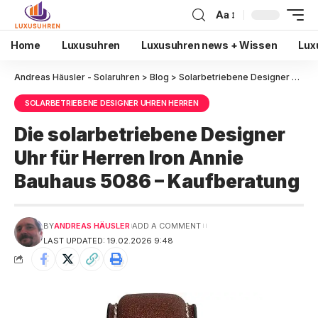
Aa
Home
Luxusuhren
Luxusuhren news + Wissen
Lux
Andreas Häusler - Solaruhren
>
Blog
>
Solarbetriebene Designer Uhren Herren
SOLARBETRIEBENE DESIGNER UHREN HERREN
Die solarbetriebene Designer
Uhr für Herren Iron Annie
Bauhaus 5086 – Kaufberatung
BY
ANDREAS HÄUSLER
ADD A COMMENT
LAST UPDATED: 19.02.2026 9:48