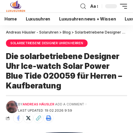
Aa
Home
Luxusuhren
Luxusuhren news + Wissen
Lux
Andreas Häusler - Solaruhren
>
Blog
>
Solarbetriebene Designer Uhren Herren
SOLARBETRIEBENE DESIGNER UHREN HERREN
Die solarbetriebene Designer
Uhr Ice-watch Solar Power
Blue Tide 020059 für Herren –
Kaufberatung
BY
ANDREAS HÄUSLER
ADD A COMMENT
LAST UPDATED: 19.02.2026 9:59