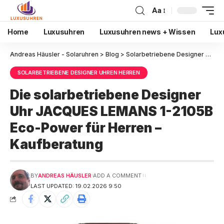
Aa
Home
Luxusuhren
Luxusuhren news + Wissen
Lux
Andreas Häusler - Solaruhren
>
Blog
>
Solarbetriebene Designer Uhren Herren
SOLARBETRIEBENE DESIGNER UHREN HERREN
Die solarbetriebene Designer
Uhr JACQUES LEMANS 1-2105B
Eco-Power für Herren –
Kaufberatung
BY
ANDREAS HÄUSLER
ADD A COMMENT
LAST UPDATED: 19.02.2026 9:50