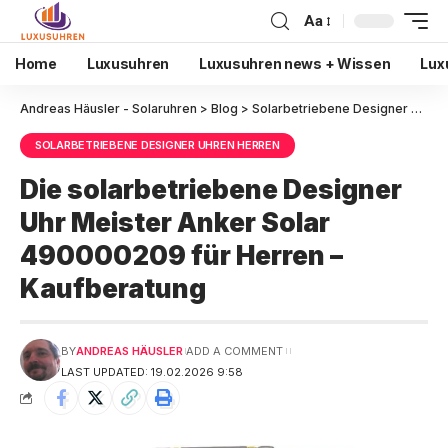
Aa
Home
Luxusuhren
Luxusuhren news + Wissen
Lux
Andreas Häusler - Solaruhren
>
Blog
>
Solarbetriebene Designer Uhren Herren
SOLARBETRIEBENE DESIGNER UHREN HERREN
Die solarbetriebene Designer
Uhr Meister Anker Solar
490000209 für Herren –
Kaufberatung
BY
ANDREAS HÄUSLER
ADD A COMMENT
LAST UPDATED: 19.02.2026 9:58