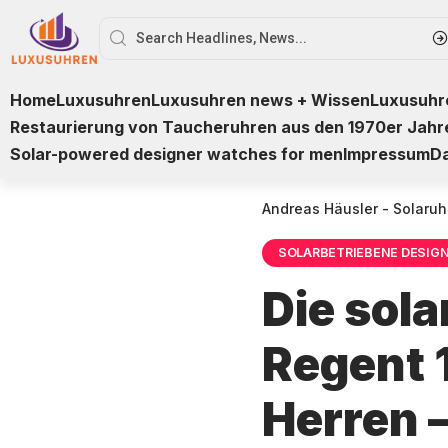
Home
Luxusuhren
Luxusuhren news + Wissen
Luxusuhre
Restaurierung von Taucheruhren aus den 1970er Jahr
Solar-powered designer watches for men
Impressum
D
Andreas Häusler - Solaruh
SOLARBETRIEBENE DESIG
Die sol
Regent 
Herren 