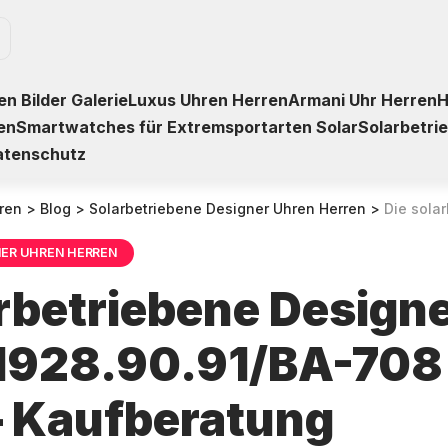
n Bilder Galerie
Luxus Uhren Herren
Armani Uhr Herren
H
en
Smartwatches für Extremsportarten Solar
Solarbetri
atenschutz
ren
>
Blog
>
Solarbetriebene Designer Uhren Herren
>
Die solarbetriebene De
NER UHREN HERREN
arbetriebene Design
1928.90.91/BA-708 
– Kaufberatung