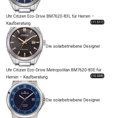
Uhr Citizen Eco-Drive BM7620-83L für Herren –
(11.517)
Kaufberatung
Die solarbetriebene Designer
Uhr Citizen Eco-Drive Metropolitan BM7620-83E für
(10.538)
Herren – Kaufberatung
Die solarbetriebene Designer