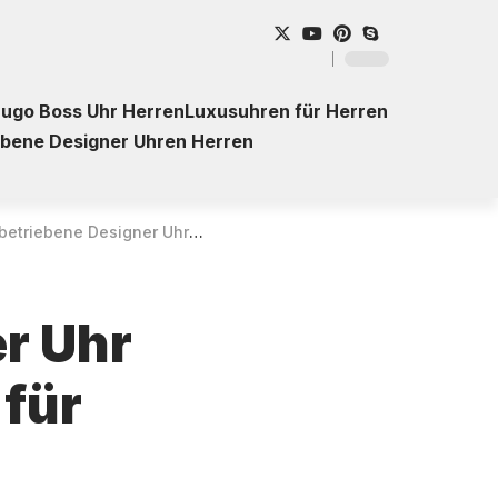
ugo Boss Uhr Herren
Luxusuhren für Herren
ebene Designer Uhren Herren
signer Uhr Regent 1928.90.91/BA-708 für Herren – Kaufberatung
er Uhr
für