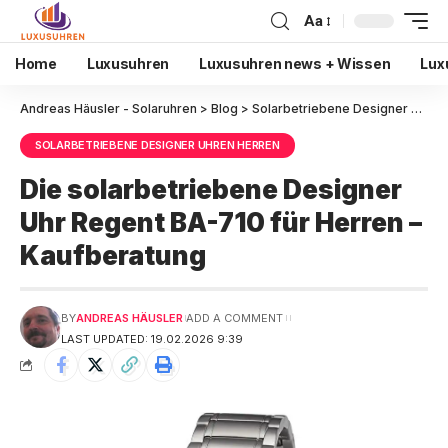
Aa
Home
Luxusuhren
Luxusuhren news + Wissen
Lux
Andreas Häusler - Solaruhren
>
Blog
>
Solarbetriebene Designer Uhren Herren
SOLARBETRIEBENE DESIGNER UHREN HERREN
Die solarbetriebene Designer
Uhr Regent BA-710 für Herren –
Kaufberatung
BY
ANDREAS HÄUSLER
ADD A COMMENT
LAST UPDATED: 19.02.2026 9:39