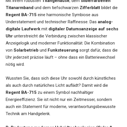
Mit ihrem robusten
Titangehäuse
, dem
silberfarbenen
Titanarmband
und dem tiefschwarzen
Zifferblatt
bildet die
Regent BA-715
eine harmonische Symbiose aus
Understatement und technischer Raffinesse. Das
analog-
digitale Laufwerk
mit
digitaler Datumsanzeige auf sechs
Uhr
unterstreicht die Verbindung zwischen klassischer
Anzeigelogik und moderner Funktionalität. Die Kombination
von
Solarbetrieb
und
Funksteuerung
sorgt dafür, dass die
Uhr jederzeit präzise läuft – ohne dass ein Batteriewechsel
nötig wird.
Wussten Sie, dass sich diese Uhr sowohl durch künstliches
als auch durch natürliches Licht auflädt? Damit wird die
Regent BA-715
zu einem Symbol nachhaltiger
Energieeffizienz. Sie ist nicht nur ein Zeitmesser, sondern
auch ein Statement für moderne, verantwortungsbewusste
Technik am Handgelenk.