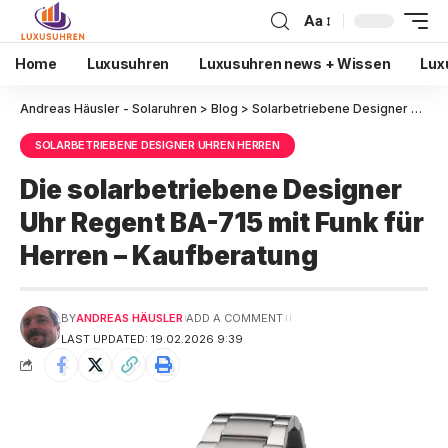
Aa
Home
Luxusuhren
Luxusuhren news + Wissen
Lux
Andreas Häusler - Solaruhren
>
Blog
>
Solarbetriebene Designer Uhren Herren
SOLARBETRIEBENE DESIGNER UHREN HERREN
Die solarbetriebene Designer
Uhr Regent BA-715 mit Funk für
Herren – Kaufberatung
BY
ANDREAS HÄUSLER
ADD A COMMENT
LAST UPDATED: 19.02.2026 9:39