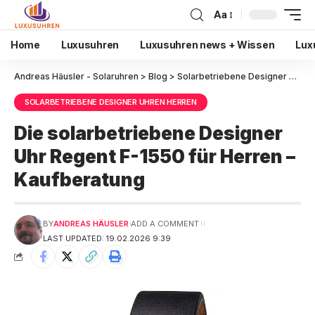
Aa
Home
Luxusuhren
Luxusuhren news + Wissen
Lux
Andreas Häusler - Solaruhren
>
Blog
>
Solarbetriebene Designer Uhren Herren
SOLARBETRIEBENE DESIGNER UHREN HERREN
Die solarbetriebene Designer
Uhr Regent F-1550 für Herren –
Kaufberatung
BY
ANDREAS HÄUSLER
ADD A COMMENT
LAST UPDATED: 19.02.2026 9:39