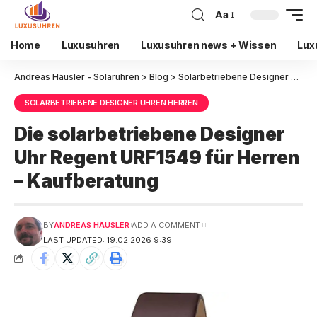
Aa
Home
Luxusuhren
Luxusuhren news + Wissen
Lux
Andreas Häusler - Solaruhren
>
Blog
>
Solarbetriebene Designer Uhren Herren
SOLARBETRIEBENE DESIGNER UHREN HERREN
Die solarbetriebene Designer
Uhr Regent URF1549 für Herren
– Kaufberatung
BY
ANDREAS HÄUSLER
ADD A COMMENT
LAST UPDATED: 19.02.2026 9:39