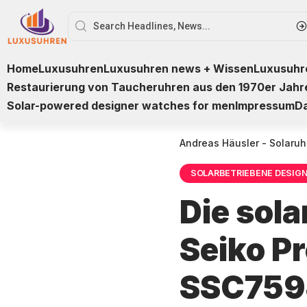
Home
Luxusuhren
Luxusuhren news + Wissen
Luxusuhre
Restaurierung von Taucheruhren aus den 1970er Jahr
Solar-powered designer watches for men
Impressum
D
Andreas Häusler - Solaruh
SOLARBETRIEBENE DESIG
Die sol
Seiko P
SSC759J