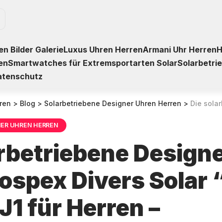
n Bilder Galerie
Luxus Uhren Herren
Armani Uhr Herren
H
en
Smartwatches für Extremsportarten Solar
Solarbetri
atenschutz
ren
>
Blog
>
Solarbetriebene Designer Uhren Herren
>
Die solarbetriebene Designe
NER UHREN HERREN
arbetriebene Design
rospex Divers Solar
1 für Herren –