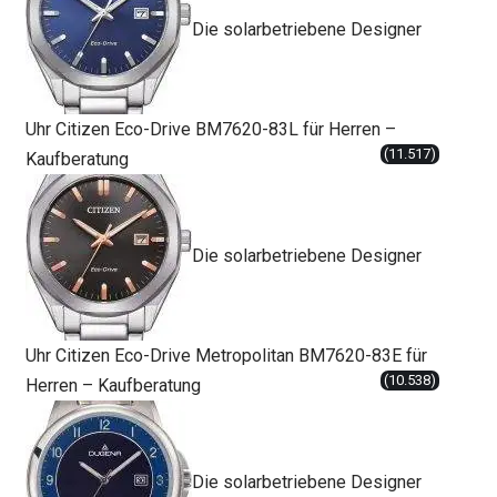
Die solarbetriebene Designer
Uhr Citizen Eco-Drive BM7620-83L für Herren –
(11.517)
Kaufberatung
Die solarbetriebene Designer
Uhr Citizen Eco-Drive Metropolitan BM7620-83E für
(10.538)
Herren – Kaufberatung
Die solarbetriebene Designer