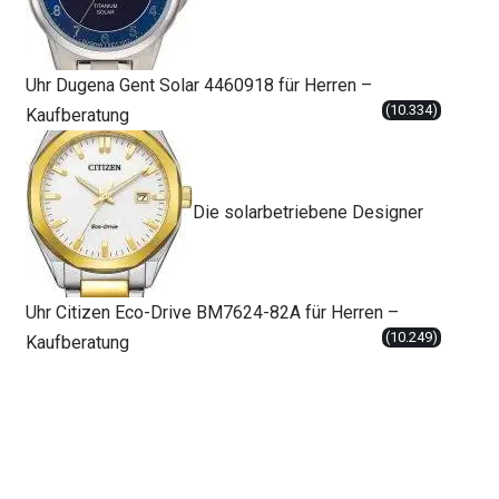
Uhr Dugena Gent Solar 4460918 für Herren –
(10.334)
Kaufberatung
Die solarbetriebene Designer
Uhr Citizen Eco-Drive BM7624-82A für Herren –
(10.249)
Kaufberatung