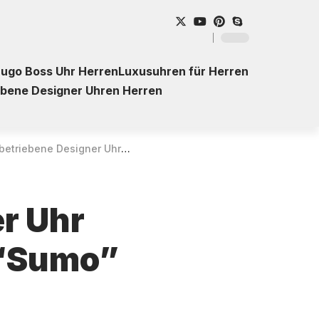
ugo Boss Uhr Herren
Luxusuhren für Herren
ebene Designer Uhren Herren
r Uhr Seiko Prospex Divers Solar “Sumo” SSC759J1 für Herren – Kaufberatung
er Uhr
 “Sumo”