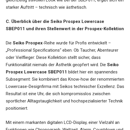
gleichzeitig stilvollen Look wie bei der SBEP011, ergibt sich ein
starker Auftritt – technisch wie ästhetisch.
C. Überblick über die Seiko Prospex Lowercase
SBEP011 und ihren Stellenwert in der Prospex-Kollektion
Die
Seiko Prospex
-Reihe wurde für Profis entwickelt –
„Professional Specifications“ eben. Ob Taucher, Abenteurer
oder Vielflieger: Diese Kollektion stellt sicher, dass
Funktionalität niemals der Ästhetik geopfert wird. Die
Seiko
Prospex Lowercase SBEP011
bildet hier ein spannendes
Subsegment: Sie kombiniert das Know-how der renommierten
Lowercase-Designfirma mit Seikos technischer Exzellenz. Das
Resultat ist eine Uhr, die sich kompromisslos zwischen
sportlicher Alltagstauglichkeit und hochspezialisierter Technik
positioniert.
Mit einem markanten digitalen LCD-Display, einer Vielzahl an
Funktionen wie Chronograph, Weltzeit, Alarm, Countdown und