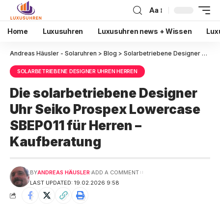
Aa
Home
Luxusuhren
Luxusuhren news + Wissen
Lux
Andreas Häusler - Solaruhren
>
Blog
>
Solarbetriebene Designer Uhren Herren
SOLARBETRIEBENE DESIGNER UHREN HERREN
Die solarbetriebene Designer
Uhr Seiko Prospex Lowercase
SBEP011 für Herren –
Kaufberatung
BY
ANDREAS HÄUSLER
ADD A COMMENT
LAST UPDATED: 19.02.2026 9:58