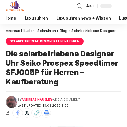
Aa
Home
Luxusuhren
Luxusuhren news + Wissen
Lux
Andreas Häusler - Solaruhren
>
Blog
>
Solarbetriebene Designer Uhren Herren
SOLARBETRIEBENE DESIGNER UHREN HERREN
Die solarbetriebene Designer
Uhr Seiko Prospex Speedtimer
SFJ005P für Herren –
Kaufberatung
BY
ANDREAS HÄUSLER
ADD A COMMENT
LAST UPDATED: 19.02.2026 9:55