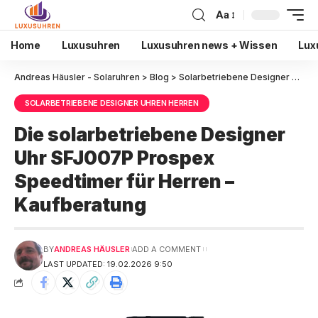
Aa
Home
Luxusuhren
Luxusuhren news + Wissen
Lux
Andreas Häusler - Solaruhren
>
Blog
>
Solarbetriebene Designer Uhren Herren
SOLARBETRIEBENE DESIGNER UHREN HERREN
Die solarbetriebene Designer
Uhr SFJ007P Prospex
Speedtimer für Herren –
Kaufberatung
BY
ANDREAS HÄUSLER
ADD A COMMENT
LAST UPDATED: 19.02.2026 9:50