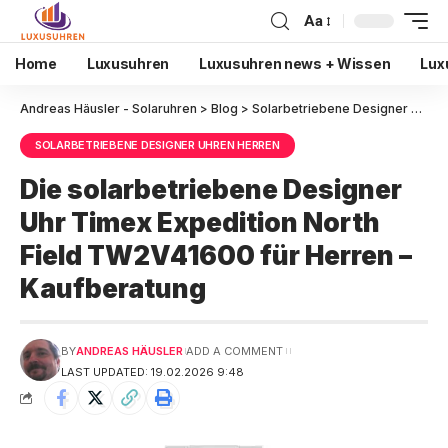
Aa
Home
Luxusuhren
Luxusuhren news + Wissen
Lux
Andreas Häusler - Solaruhren
>
Blog
>
Solarbetriebene Designer Uhren Herren
SOLARBETRIEBENE DESIGNER UHREN HERREN
Die solarbetriebene Designer
Uhr Timex Expedition North
Field TW2V41600 für Herren –
Kaufberatung
BY
ANDREAS HÄUSLER
ADD A COMMENT
LAST UPDATED: 19.02.2026 9:48