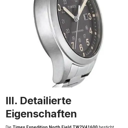
III. Detailierte
Eigenschaften
Die
Timex Expedition North Field TW2V41600
besticht