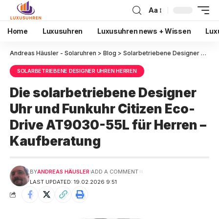
Aa
Home
Luxusuhren
Luxusuhren news + Wissen
Lux
Andreas Häusler - Solaruhren
>
Blog
>
Solarbetriebene Designer Uhren Herren
SOLARBETRIEBENE DESIGNER UHREN HERREN
Die solarbetriebene Designer
Uhr und Funkuhr Citizen Eco-
Drive AT9030-55L für Herren –
Kaufberatung
BY
ANDREAS HÄUSLER
ADD A COMMENT
LAST UPDATED: 19.02.2026 9:51