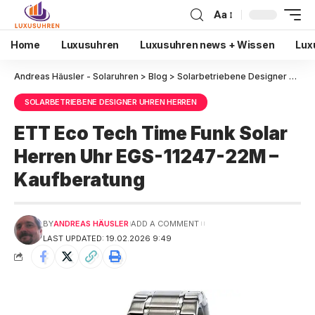
Aa
Home
Luxusuhren
Luxusuhren news + Wissen
Lux
Andreas Häusler - Solaruhren
>
Blog
>
Solarbetriebene Designer Uhren Herren
SOLARBETRIEBENE DESIGNER UHREN HERREN
ETT Eco Tech Time Funk Solar
Herren Uhr EGS-11247-22M –
Kaufberatung
BY
ANDREAS HÄUSLER
ADD A COMMENT
LAST UPDATED: 19.02.2026 9:49