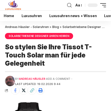
Aa
Home
Luxusuhren
Luxusuhren news + Wissen
Lux
Andreas Häusler - Solaruhren
>
Blog
>
Solarbetriebene Designer Uhren Herren
SOLARBETRIEBENE DESIGNER UHREN HERREN
So stylen Sie Ihre Tissot T-
Touch Solar man für jede
Gelegenheit
BY
ANDREAS HÄUSLER
ADD A COMMENT
LAST UPDATED: 19.02.2026 9:44