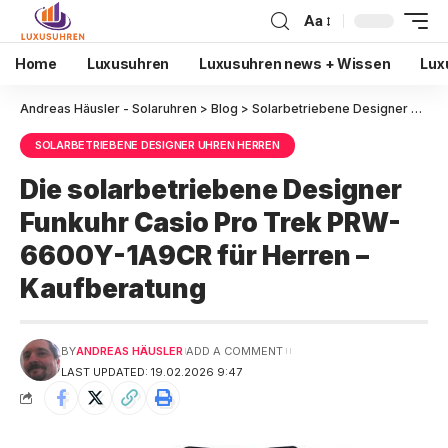
Aa
Home
Luxusuhren
Luxusuhren news + Wissen
Lux
Andreas Häusler - Solaruhren
>
Blog
>
Solarbetriebene Designer Uhren Herren
SOLARBETRIEBENE DESIGNER UHREN HERREN
Die solarbetriebene Designer
Funkuhr Casio Pro Trek PRW-
6600Y-1A9CR für Herren –
Kaufberatung
BY
ANDREAS HÄUSLER
ADD A COMMENT
LAST UPDATED: 19.02.2026 9:47