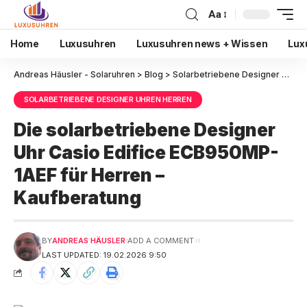
Aa
Home
Luxusuhren
Luxusuhren news + Wissen
Lux
Andreas Häusler - Solaruhren
>
Blog
>
Solarbetriebene Designer Uhren Herren
SOLARBETRIEBENE DESIGNER UHREN HERREN
Die solarbetriebene Designer
Uhr Casio Edifice ECB950MP-
1AEF für Herren –
Kaufberatung
BY
ANDREAS HÄUSLER
ADD A COMMENT
LAST UPDATED: 19.02.2026 9:50