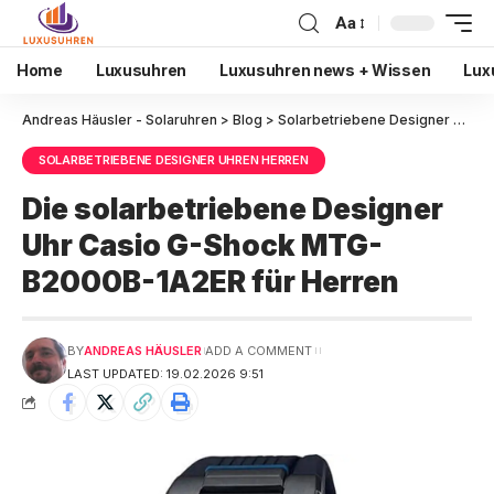
Aa
Home
Luxusuhren
Luxusuhren news + Wissen
Lux
Andreas Häusler - Solaruhren
>
Blog
>
Solarbetriebene Designer Uhren Herren
SOLARBETRIEBENE DESIGNER UHREN HERREN
Die solarbetriebene Designer
Uhr Casio G-Shock MTG-
B2000B-1A2ER für Herren
BY
ANDREAS HÄUSLER
ADD A COMMENT
LAST UPDATED: 19.02.2026 9:51