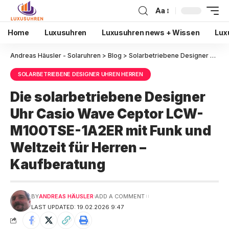
Aa
Home
Luxusuhren
Luxusuhren news + Wissen
Lux
Andreas Häusler - Solaruhren
>
Blog
>
Solarbetriebene Designer Uhren Herren
SOLARBETRIEBENE DESIGNER UHREN HERREN
Die solarbetriebene Designer
Uhr Casio Wave Ceptor LCW-
M100TSE-1A2ER mit Funk und
Weltzeit für Herren –
Kaufberatung
BY
ANDREAS HÄUSLER
ADD A COMMENT
LAST UPDATED: 19.02.2026 9:47