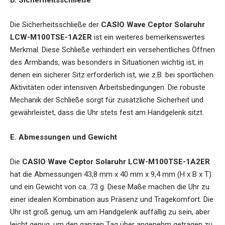
D. Sicherheitsschließe
Die Sicherheitsschließe der
CASIO Wave Ceptor Solaruhr
LCW-M100TSE-1A2ER
ist ein weiteres bemerkenswertes
Merkmal. Diese Schließe verhindert ein versehentliches Öffnen
des Armbands, was besonders in Situationen wichtig ist, in
denen ein sicherer Sitz erforderlich ist, wie z.B. bei sportlichen
Aktivitäten oder intensiven Arbeitsbedingungen. Die robuste
Mechanik der Schließe sorgt für zusätzliche Sicherheit und
gewährleistet, dass die Uhr stets fest am Handgelenk sitzt.
E. Abmessungen und Gewicht
Die
CASIO Wave Ceptor Solaruhr LCW-M100TSE-1A2ER
hat die Abmessungen 43,8 mm x 40 mm x 9,4 mm (H x B x T)
und ein Gewicht von ca. 73 g. Diese Maße machen die Uhr zu
einer idealen Kombination aus Präsenz und Tragekomfort. Die
Uhr ist groß genug, um am Handgelenk auffällig zu sein, aber
leicht genug, um den ganzen Tag über angenehm getragen zu