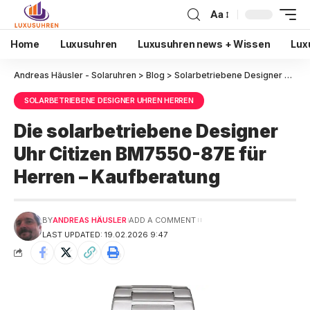
Aa
Home
Luxusuhren
Luxusuhren news + Wissen
Lux
Andreas Häusler - Solaruhren
>
Blog
>
Solarbetriebene Designer Uhren Herren
SOLARBETRIEBENE DESIGNER UHREN HERREN
Die solarbetriebene Designer
Uhr Citizen BM7550-87E für
Herren – Kaufberatung
BY
ANDREAS HÄUSLER
ADD A COMMENT
LAST UPDATED: 19.02.2026 9:47