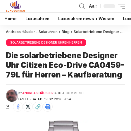
Aa
Home
Luxusuhren
Luxusuhren news + Wissen
Lux
Andreas Häusler - Solaruhren
>
Blog
>
Solarbetriebene Designer Uhren Herren
SOLARBETRIEBENE DESIGNER UHREN HERREN
Die solarbetriebene Designer
Uhr Citizen Eco-Drive CA0459-
79L für Herren – Kaufberatung
BY
ANDREAS HÄUSLER
ADD A COMMENT
LAST UPDATED: 19.02.2026 9:54