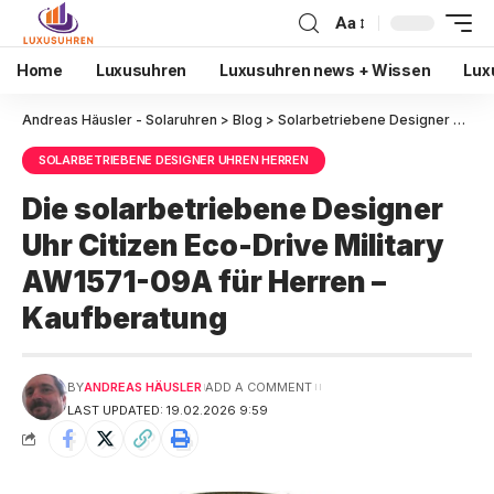
Aa
Home
Luxusuhren
Luxusuhren news + Wissen
Lux
Andreas Häusler - Solaruhren
>
Blog
>
Solarbetriebene Designer Uhren Herren
SOLARBETRIEBENE DESIGNER UHREN HERREN
Die solarbetriebene Designer
Uhr Citizen Eco-Drive Military
AW1571-09A für Herren –
Kaufberatung
BY
ANDREAS HÄUSLER
ADD A COMMENT
LAST UPDATED: 19.02.2026 9:59