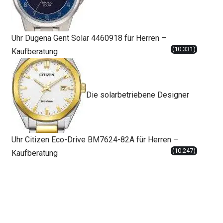
Uhr Dugena Gent Solar 4460918 für Herren –
(10.331)
Kaufberatung
Die solarbetriebene Designer
Uhr Citizen Eco-Drive BM7624-82A für Herren –
(10.247)
Kaufberatung