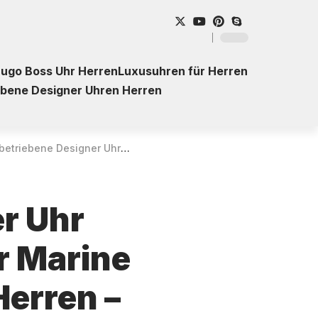
ugo Boss Uhr Herren
Luxusuhren für Herren
ebene Designer Uhren Herren
hr Citizen Eco-Drive Promaster Marine Aqualand BN2040-17X für Herren – Kaufberatung
er Uhr
r Marine
erren –