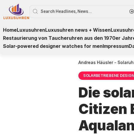
Home
Luxusuhren
Luxusuhren news + Wissen
Luxusuhre
Restaurierung von Taucheruhren aus den 1970er Jahr
Solar-powered designer watches for men
Impressum
D
Andreas Häusler - Solaruh
SOLARBETRIEBENE DESIG
Die sol
Citizen
Aqualan