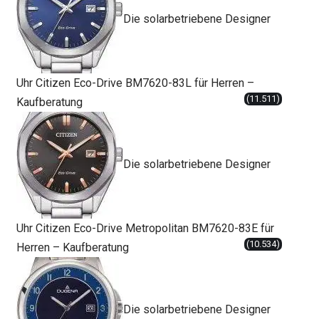
Die solarbetriebene Designer
Uhr Citizen Eco-Drive BM7620-83L für Herren –
(11.511)
Kaufberatung
Die solarbetriebene Designer
Uhr Citizen Eco-Drive Metropolitan BM7620-83E für
(10.534)
Herren – Kaufberatung
Die solarbetriebene Designer