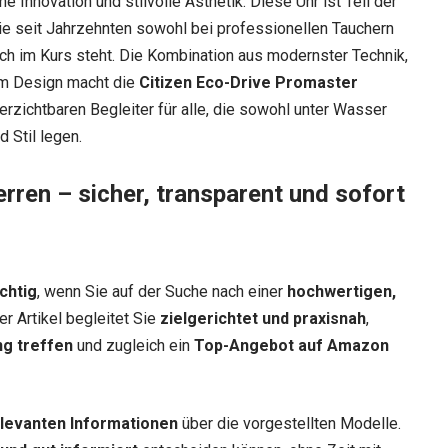
 Innovation und stilvolle Ästhetik. Diese Uhr ist Teil der
ie seit Jahrzehnten sowohl bei professionellen Tauchern
ch im Kurs steht. Die Kombination aus modernster Technik,
em Design macht die
Citizen Eco-Drive Promaster
rzichtbaren Begleiter für alle, die sowohl unter Wasser
d Stil legen.
erren – sicher, transparent und sofort
chtig
, wenn Sie auf der Suche nach einer
hochwertigen,
er Artikel begleitet Sie
zielgerichtet und praxisnah
,
ng treffen
und zugleich ein
Top-Angebot auf Amazon
relevanten Informationen
über die vorgestellten Modelle.