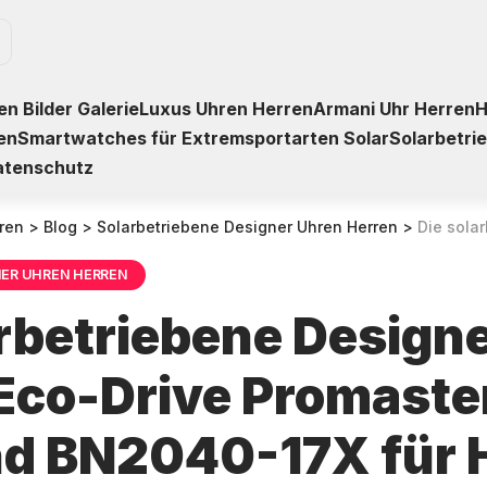
n Bilder Galerie
Luxus Uhren Herren
Armani Uhr Herren
H
en
Smartwatches für Extremsportarten Solar
Solarbetri
atenschutz
ren
>
Blog
>
Solarbetriebene Designer Uhren Herren
>
Die solarbetriebene Designer U
NER UHREN HERREN
arbetriebene Design
 Eco-Drive Promaste
d BN2040-17X für H