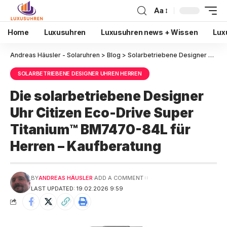
Aa
Home
Luxusuhren
Luxusuhren news + Wissen
Lux
Andreas Häusler - Solaruhren
>
Blog
>
Solarbetriebene Designer Uhren Herren
SOLARBETRIEBENE DESIGNER UHREN HERREN
Die solarbetriebene Designer
Uhr Citizen Eco-Drive Super
Titanium™ BM7470-84L für
Herren – Kaufberatung
BY
ANDREAS HÄUSLER
ADD A COMMENT
LAST UPDATED: 19.02.2026 9:59