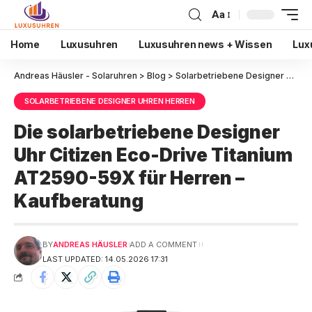
Aa
Home
Luxusuhren
Luxusuhren news + Wissen
Lux
Andreas Häusler - Solaruhren
>
Blog
>
Solarbetriebene Designer Uhren Herren
SOLARBETRIEBENE DESIGNER UHREN HERREN
Die solarbetriebene Designer
Uhr Citizen Eco-Drive Titanium
AT2590-59X für Herren –
Kaufberatung
BY
ANDREAS HÄUSLER
ADD A COMMENT
LAST UPDATED: 14.05.2026 17:31