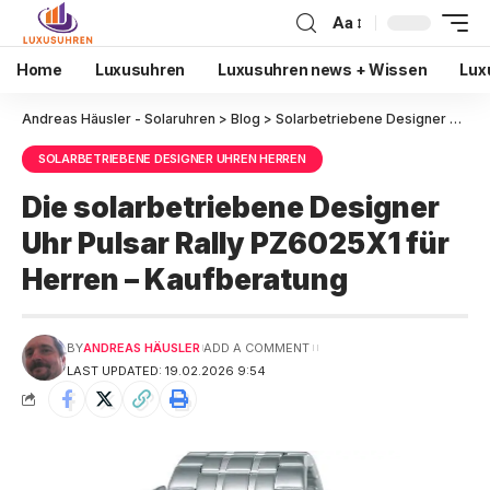
Aa
Home
Luxusuhren
Luxusuhren news + Wissen
Lux
Andreas Häusler - Solaruhren
>
Blog
>
Solarbetriebene Designer Uhren Herren
SOLARBETRIEBENE DESIGNER UHREN HERREN
Die solarbetriebene Designer
Uhr Pulsar Rally PZ6025X1 für
Herren – Kaufberatung
BY
ANDREAS HÄUSLER
ADD A COMMENT
LAST UPDATED: 19.02.2026 9:54