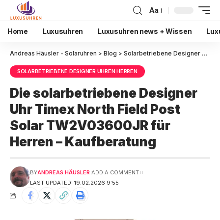
Aa
Home
Luxusuhren
Luxusuhren news + Wissen
Lux
Andreas Häusler - Solaruhren
>
Blog
>
Solarbetriebene Designer Uhren Herren
SOLARBETRIEBENE DESIGNER UHREN HERREN
Die solarbetriebene Designer
Uhr Timex North Field Post
Solar TW2V03600JR für
Herren – Kaufberatung
BY
ANDREAS HÄUSLER
ADD A COMMENT
LAST UPDATED: 19.02.2026 9:55