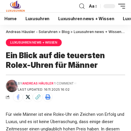
Aa
Home
Luxusuhren
Luxusuhren news + Wissen
Lux
Andreas Häusler - Solaruhren
>
Blog
>
Luxusuhren news + Wissen
>
Ein
LUXUSUHREN NEWS + WISSEN
Ein Blick auf die teuersten
Rolex-Uhren für Männer
BY
ANDREAS HÄUSLER
1 COMMENT
LAST UPDATED: 16.11.2025 16:02
Für viele Männer ist eine Rolex-Uhr ein Zeichen von Erfolg und
Luxus, und es ist keine Überraschung, dass einige dieser
Zeitmesser einen unglaublich hohen Preis haben. In diesem