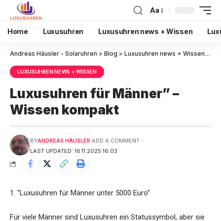
Aa
Home
Luxusuhren
Luxusuhren news + Wissen
Lux
Andreas Häusler - Solaruhren
>
Blog
>
Luxusuhren news + Wissen
>
Lu
LUXUSUHREN NEWS + WISSEN
Luxusuhren für Männer” –
Wissen kompakt
BY
ANDREAS HÄUSLER
ADD A COMMENT
LAST UPDATED: 16.11.2025 16:03
1. “Luxusuhren für Männer unter 5000 Euro”
Für viele Männer sind Luxusuhren ein Statussymbol, aber sie