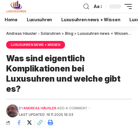
Aa
Home
Luxusuhren
Luxusuhren news + Wissen
Lux
Andreas Häusler - Solaruhren
>
Blog
>
Luxusuhren news + Wissen
>
Was
LUXUSUHREN NEWS + WISSEN
Was sind eigentlich
Komplikationen bei
Luxusuhren und welche gibt
es?
BY
ANDREAS HÄUSLER
ADD A COMMENT
LAST UPDATED: 16.11.2025 16:03