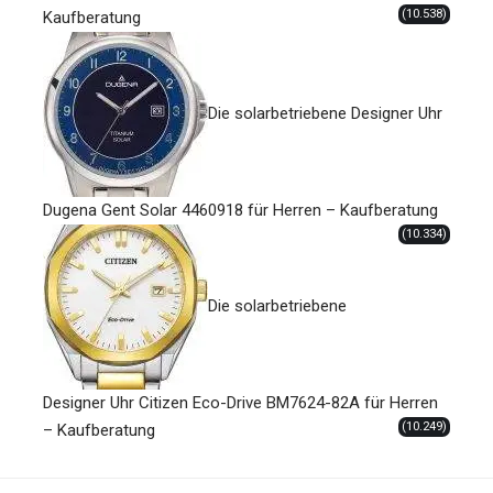
(10.538)
Kaufberatung
Die solarbetriebene Designer Uhr
Dugena Gent Solar 4460918 für Herren – Kaufberatung
(10.334)
Die solarbetriebene
Designer Uhr Citizen Eco-Drive BM7624-82A für Herren
(10.249)
– Kaufberatung