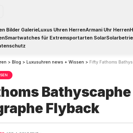
n Bilder Galerie
Luxus Uhren Herren
Armani Uhr Herren
H
en
Smartwatches für Extremsportarten Solar
Solarbetri
atenschutz
ren
>
Blog
>
Luxusuhren news + Wissen
>
Fifty Fathoms Bathysc
SSEN
athoms Bathyscaphe
raphe Flyback