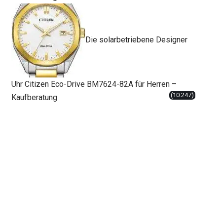
Die solarbetriebene Designer
Uhr Citizen Eco-Drive BM7624-82A für Herren –
(10.247)
Kaufberatung