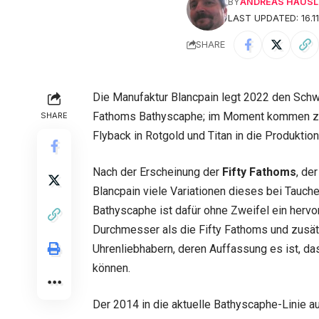
BY
ANDREAS HÄUSL
LAST UPDATED: 16.11
SHARE
Die Manufaktur Blancpain legt 2022 den Schwe
Fathoms Bathyscaphe; im Moment kommen zw
SHARE
Flyback in Rotgold und Titan in die Produktion
Nach der Erscheinung der
Fifty Fathoms
, de
Blancpain viele Variationen dieses bei Tauc
Bathyscaphe ist dafür ohne Zweifel ein hervo
Durchmesser als die Fifty Fathoms und zusät
Uhrenliebhabern, deren Auffassung es ist, da
können.
Der 2014 in die aktuelle Bathyscaphe-Linie