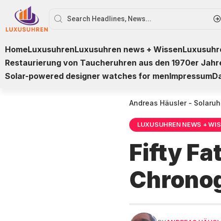
Home
Luxusuhren
Luxusuhren news + Wissen
Luxusuhre
Restaurierung von Taucheruhren aus den 1970er Jahr
Solar-powered designer watches for men
Impressum
D
Andreas Häusler - Solaruh
LUXUSUHREN NEWS + WI
Fifty F
Chronog