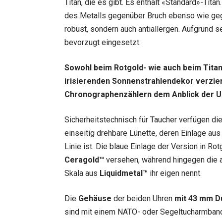
Titan, die es gibt. Es enthält «Standard»-Tita
des Metalls gegenüber Bruch ebenso wie gegen
robust, sondern auch antiallergen. Aufgrund s
bevorzugt eingesetzt.
Sowohl beim Rotgold- wie auch beim Titanm
irisierenden Sonnenstrahlendekor verziert
Chronographenzählern dem Anblick der Uhr
Sicherheitstechnisch für Taucher verfügen di
einseitig drehbare Lünette, deren Einlage au
Linie ist. Die blaue Einlage der Version in Ro
Ceragold™
versehen, während hingegen die an
Skala aus
Liquidmetal™
ihr eigen nennt.
Die
Gehäuse
der beiden Uhren
mit 43 mm 
sind mit einem NATO- oder Segeltucharmband 