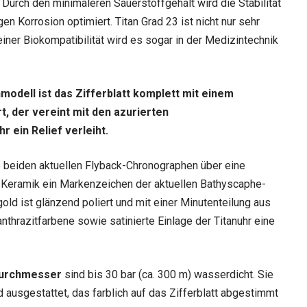
n. Durch den minimaleren Sauerstoffgehalt wird die Stabilität
 Korrosion optimiert. Titan Grad 23 ist nicht nur sehr
einer Biokompatibilität wird es sogar in der Medizintechnik
odell ist das Zifferblatt komplett mit einem
, der vereint mit den azurierten
 ein Relief verleiht.
e beiden aktuellen Flyback-Chronographen über eine
s Keramik ein Markenzeichen der aktuellen Bathyscaphe-
tgold ist glänzend poliert und mit einer Minutenteilung aus
thrazitfarbene sowie satinierte Einlage der Titanuhr eine
Durchmesser
sind bis 30 bar (ca. 300 m) wasserdicht. Sie
ausgestattet, das farblich auf das Zifferblatt abgestimmt