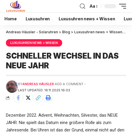
Aa
Home
Luxusuhren
Luxusuhren news + Wissen
Lux
Andreas Häusler - Solaruhren
>
Blog
>
Luxusuhren news + Wissen
>
SC
LUXUSUHREN NEWS + WISSEN
SCHNELLER WECHSEL IN DAS
NEUE JAHR
BY
ANDREAS HÄUSLER
ADD A COMMENT
LAST UPDATED: 16.11.2025 16:03
Dezember 2022. Advent, Weihnachten, Silvester, das NEUE
JAHR: Nie spielt das Datum eine größere Rolle als zum
Jahresende. Bei Uhren ist das der Grund, einmal nicht auf den