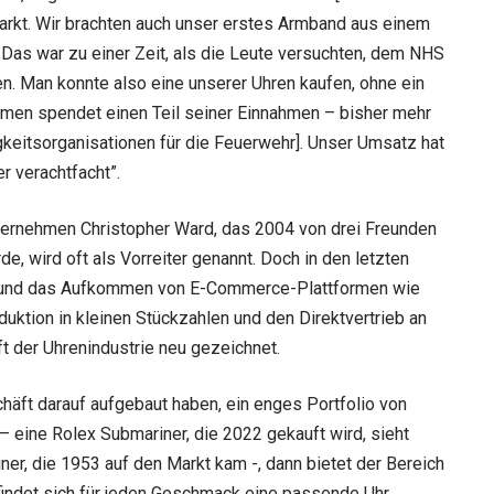
rkt. Wir brachten auch unser erstes Armband aus einem
Das war zu einer Zeit, als die Leute versuchten, dem NHS
. Man konnte also eine unserer Uhren kaufen, ohne ein
men spendet einen Teil seiner Einnahmen – bisher mehr
igkeitsorganisationen für die Feuerwehr]. Unser Umsatz hat
r verachtfacht”.
nternehmen Christopher Ward, das 2004 von drei Freunden
, wird oft als Vorreiter genannt. Doch in den letzten
n und das Aufkommen von E-Commerce-Plattformen wie
uktion in kleinen Stückzahlen und den Direktvertrieb an
t der Uhrenindustrie neu gezeichnet.
äft darauf aufgebaut haben, ein enges Portfolio von
– eine Rolex Submariner, die 2022 gekauft wird, sieht
ner, die 1953 auf den Markt kam -, dann bietet der Bereich
 findet sich für jeden Geschmack eine passende Uhr.