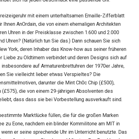
reizeigeruhr mit einem unterhaltsamen Emaille-Zifferblatt
r Ihnen AnOrdain, die von einem ehemaligen Architekten
eren Uhren in der Preisklasse zwischen 1.600 und 2.000
 Uhren? (Natürlich tun Sie das.) Dann schauen Sie sich
New York, deren Inhaber das Know-how aus seiner früheren
der Liebe zu Oldtimern verbindet und deren Designs sich auf
insbesondere auf Armaturenbrettuhren der 1970er Jahre,
n Sie vielleicht lieber etwas Verspieltes? Die
smittelmotiven, darunter die Mint Ch0c Chip (£500),
 (£575), die von einem 29-jährigen Absolventen des
iebt, dass dass sie bei Vorbestellung ausverkauft sind.
bestimmte Marktlücke füllen, die für die großen Marken
ee zu Eone, nachdem ein blinder Kommilitone am MIT in
, wenn er seine sprechende Uhr im Unterricht benutzte. Das