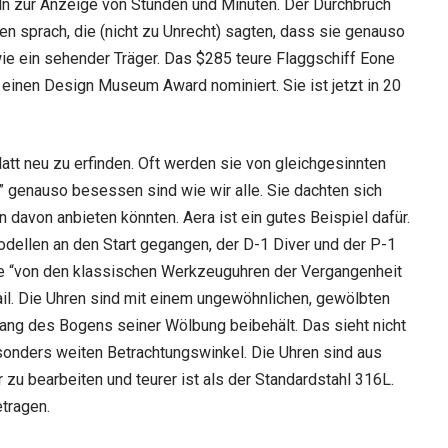
n zur Anzeige von Stunden und Minuten. Der Durchbruch
en sprach, die (nicht zu Unrecht) sagten, dass sie genauso
wie ein sehender Träger. Das $285 teure Flaggschiff Eone
 einen Design Museum Award nominiert. Sie ist jetzt in 20
latt neu zu erfinden. Oft werden sie von gleichgesinnten
” genauso besessen sind wie wir alle. Sie dachten sich
n davon anbieten könnten. Aera ist ein gutes Beispiel dafür.
dellen an den Start gegangen, der D-1 Diver und der P-1
sie “von den klassischen Werkzeuguhren der Vergangenheit
etail. Die Uhren sind mit einem ungewöhnlichen, gewölbten
lang des Bogens seiner Wölbung beibehält. Das sieht nicht
esonders weiten Betrachtungswinkel. Die Uhren sind aus
 zu bearbeiten und teurer ist als der Standardstahl 316L.
tragen.