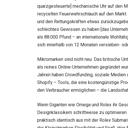
quarzgesteuerte] mechanische Uhr auf den Ma
recycelten Feuerwehrschlauch auf den Markt. 
und den Rettungskräften etwas zurückzugeben
schlechtes Gewissen zu haben [das Unterneh
als 88.000 Pfund – an internationale Wohltät
sich innerhalb von 12 Monaten versieben- ode
Mikromarken sind nicht neu. Das britische U
als reines Online-Unternehmen gegründet wurde
Jahren haben Crowdfunding, soziale Medie
Shopify – Tools, die eine kostengünstige Prod
den Verbraucher ermöglichen – die Landschaf
Wenn Giganten wie Omega und Rolex ihr Gesch
Designklassikern schrittweise zu optimieren 
praktisch identisch aus mit der Rolex Submari
der Kleinstmarken Flexibilität und Spaß. Hier