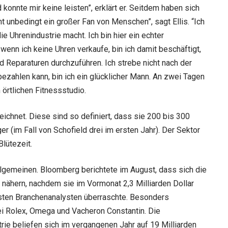
 konnte mir keine leisten”, erklärt er. Seitdem haben sich
cht unbedingt ein großer Fan von Menschen”, sagt Ellis. “Ich
ie Uhrenindustrie macht. Ich bin hier ein echter
 wenn ich keine Uhren verkaufe, bin ich damit beschäftigt,
d Reparaturen durchzuführen. Ich strebe nicht nach der
ezahlen kann, bin ich ein glücklicher Mann. An zwei Tagen
 örtlichen Fitnessstudio.
chnet. Diese sind so definiert, dass sie 200 bis 300
ger (im Fall von Schofield drei im ersten Jahr). Der Sektor
lütezeit.
llgemeinen. Bloomberg berichtete im August, dass sich die
ähern, nachdem sie im Vormonat 2,3 Milliarden Dollar
hsten Branchenanalysten überraschte. Besonders
 Rolex, Omega und Vacheron Constantin. Die
e beliefen sich im vergangenen Jahr auf 19 Milliarden