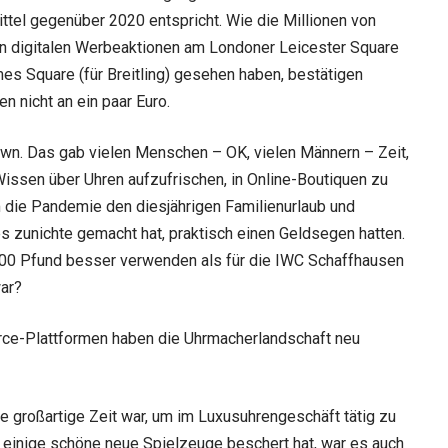
ttel gegenüber 2020 entspricht. Wie die Millionen von
n digitalen Werbeaktionen am Londoner Leicester Square
es Square (für Breitling) gesehen haben, bestätigen
 nicht an ein paar Euro.
own. Das gab vielen Menschen – OK, vielen Männern – Zeit,
Wissen über Uhren aufzufrischen, in Online-Boutiquen zu
m die Pandemie den diesjährigen Familienurlaub und
 zunichte gemacht hat, praktisch einen Geldsegen hatten.
000 Pfund besser verwenden als für die IWC Schaffhausen
war?
ce-Plattformen haben die Uhrmacherlandschaft neu
 großartige Zeit war, um im Luxusuhrengeschäft tätig zu
 einige schöne neue Spielzeuge beschert hat, war es auch