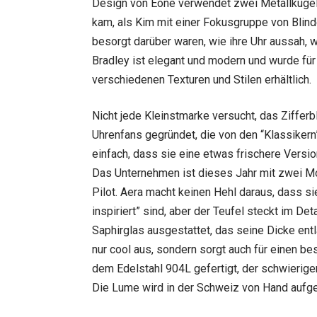
Design von Eone verwendet zwei Metallkugel
kam, als Kim mit einer Fokusgruppe von Blind
besorgt darüber waren, wie ihre Uhr aussah, 
Bradley ist elegant und modern und wurde für
verschiedenen Texturen und Stilen erhältlich.
Nicht jede Kleinstmarke versucht, das Zifferb
Uhrenfans gegründet, die von den “Klassikern
einfach, dass sie eine etwas frischere Versio
Das Unternehmen ist dieses Jahr mit zwei Mo
Pilot. Aera macht keinen Hehl daraus, dass 
inspiriert” sind, aber der Teufel steckt im D
Saphirglas ausgestattet, das seine Dicke ent
nur cool aus, sondern sorgt auch für einen b
dem Edelstahl 904L gefertigt, der schwieriger
Die Lume wird in der Schweiz von Hand aufge