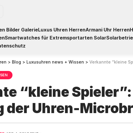
n Bilder Galerie
Luxus Uhren Herren
Armani Uhr Herren
H
en
Smartwatches für Extremsportarten Solar
Solarbetri
atenschutz
ren
>
Blog
>
Luxusuhren news + Wissen
>
Verkannte “kleine Spieler”: D
SSEN
e “kleine Spieler”:
g der Uhren-Microb