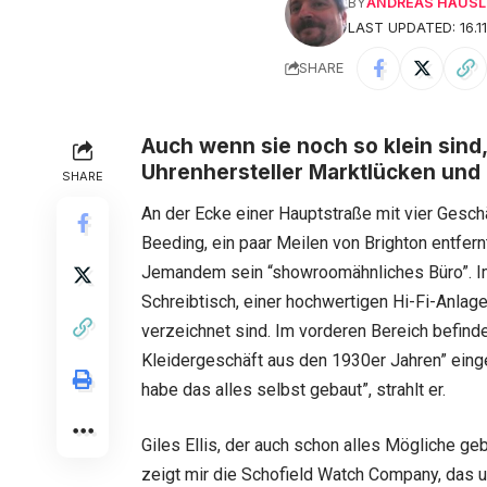
BY
ANDREAS HÄUSL
LAST UPDATED: 16.11
SHARE
Auch wenn sie noch so klein sind
Uhrenhersteller Marktlücken und
SHARE
An der Ecke einer Hauptstraße mit vier Gesch
Beeding, ein paar Meilen von Brighton entfern
Jemandem sein “showroomähnliches Büro”. Im 
Schreibtisch, einer hochwertigen Hi-Fi-Anlag
verzeichnet sind. Im vorderen Bereich befinde
Kleidergeschäft aus den 1930er Jahren” einger
habe das alles selbst gebaut”, strahlt er.
Giles Ellis, der auch schon alles Mögliche ge
zeigt mir die Schofield Watch Company, das u