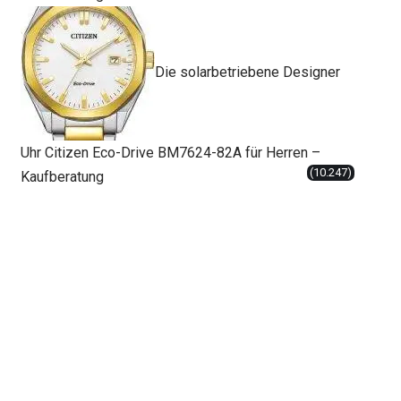
Die solarbetriebene Designer
Uhr Citizen Eco-Drive BM7624-82A für Herren –
(10.247)
Kaufberatung