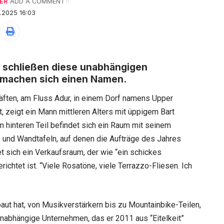
ER
ADD A COMMENT
.2025 16:03
, schließen diese unabhängigen
 machen sich einen Namen.
äften, am Fluss Adur, in einem Dorf namens Upper
t, zeigt ein Mann mittleren Alters mit üppigem Bart
hinteren Teil befindet sich ein Raum mit seinem
e und Wandtafeln, auf denen die Aufträge des Jahres
t sich ein Verkaufsraum, der wie “ein schickes
ichtet ist. “Viele Rosatöne, viele Terrazzo-Fliesen. Ich
baut hat, von Musikverstärkern bis zu Mountainbike-Teilen,
nabhängige Unternehmen, das er 2011 aus “Eitelkeit”