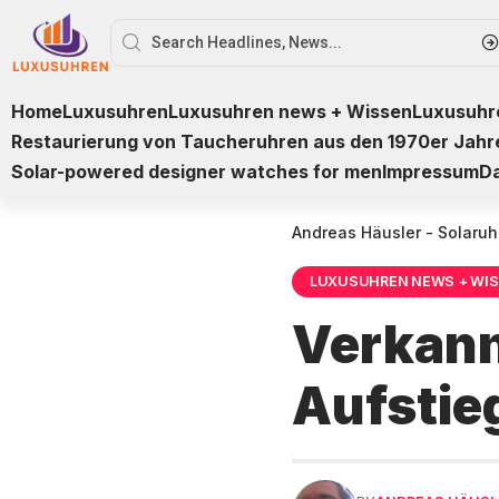
Home
Luxusuhren
Luxusuhren news + Wissen
Luxusuhre
Restaurierung von Taucheruhren aus den 1970er Jahr
Solar-powered designer watches for men
Impressum
D
Andreas Häusler - Solaruh
LUXUSUHREN NEWS + WI
Verkannt
Aufstie