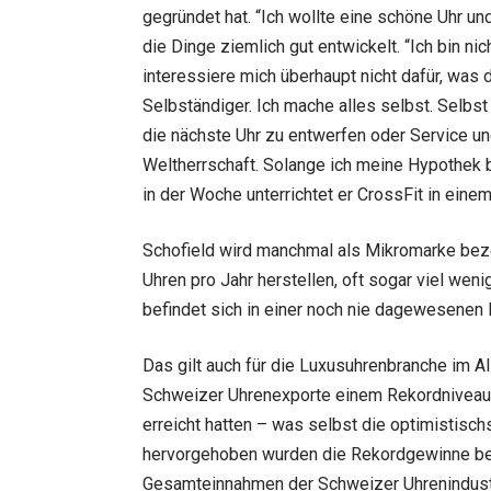
gegründet hat. “Ich wollte eine schöne Uhr und
die Dinge ziemlich gut entwickelt. “Ich bin ni
interessiere mich überhaupt nicht dafür, was d
Selbständiger. Ich mache alles selbst. Selbst
die nächste Uhr zu entwerfen oder Service un
Weltherrschaft. Solange ich meine Hypothek b
in der Woche unterrichtet er CrossFit in einem
Schofield wird manchmal als Mikromarke bezei
Uhren pro Jahr herstellen, oft sogar viel weni
befindet sich in einer noch nie dagewesenen B
Das gilt auch für die Luxusuhrenbranche im A
Schweizer Uhrenexporte einem Rekordniveau n
erreicht hatten – was selbst die optimistisc
hervorgehoben wurden die Rekordgewinne bei
Gesamteinnahmen der Schweizer Uhrenindustri